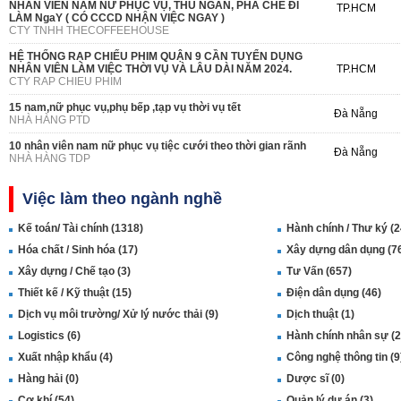
NHÂN VIÊN NAM NỮ PHỤC VỤ, THU NGÂN, PHA CHẾ ĐI
TP.HCM
LÀM NgaY ( CÓ CCCD NHẬN VIỆC NGAY )
CTY TNHH THECOFFEEHOUSE
HỆ THỐNG RẠP CHIẾU PHIM QUẬN 9 CẦN TUYỂN DỤNG
NHÂN VIÊN LÀM VIỆC THỜI VỤ VÀ LÂU DÀI NĂM 2024.
TP.HCM
CTY RAP CHIEU PHIM
15 nam,nữ phục vụ,phụ bếp ,tạp vụ thời vụ tết
Đà Nẵng
NHÀ HÀNG PTD
10 nhân viên nam nữ phục vụ tiệc cưới theo thời gian rãnh
Đà Nẵng
NHÀ HÀNG TDP
Việc làm theo ngành nghề
Kế toán/ Tài chính (1318)
Hành chính / Thư ký (2
Hóa chất / Sinh hóa (17)
Xây dựng dân dụng (7
Xây dựng / Chế tạo (3)
Tư Vấn (657)
Thiết kế / Kỹ thuật (15)
Điện dân dụng (46)
Dịch vụ môi trường/ Xử lý nước thải (9)
Dịch thuật (1)
Logistics (6)
Hành chính nhân sự (2
Xuất nhập khẩu (4)
Công nghệ thông tin (9
Hàng hải (0)
Dược sĩ (0)
Cơ khí (54)
Quản lý dự án (3)