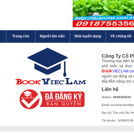
Trang chủ
Người tìm việc
Nhà tuyển dụng
Về chúng tôi
Công Ty Cổ 
Thương mại điện tử 
phổ biến và thực
BOOK
VIECLAM.co
người lao động và 
đầy tiềm năng cho 
Liên hệ
Hotline:
0936260633
Email: bookvieclam@g
Địa chỉ: Tòa nhà Dự Á
Tài khoản: 143900139