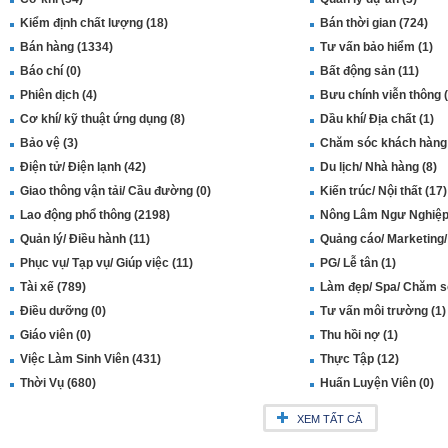
Kiểm định chất lượng (18)
Bán thời gian (724)
Bán hàng (1334)
Tư vấn bảo hiểm (1)
Báo chí (0)
Bất động sản (11)
Phiên dịch (4)
Bưu chính viễn thông (
Cơ khí/ kỹ thuật ứng dụng (8)
Dầu khí/ Địa chất (1)
Bảo vệ (3)
Chăm sóc khách hàng 
Điện tử/ Điện lạnh (42)
Du lịch/ Nhà hàng (8)
Giao thông vận tải/ Cầu đường (0)
Kiến trúc/ Nội thất (17)
Lao động phổ thông (2198)
Nông Lâm Ngư Nghiệp 
Quản lý/ Điều hành (11)
Quảng cáo/ Marketing/
Phục vụ/ Tạp vụ/ Giúp việc (11)
PG/ Lễ tân (1)
Tài xế (789)
Làm đẹp/ Spa/ Chăm só
Điều dưỡng (0)
Tư vấn môi trường (1)
Giáo viên (0)
Thu hồi nợ (1)
Việc Làm Sinh Viên (431)
Thực Tập (12)
Thời Vụ (680)
Huấn Luyện Viên (0)
XEM TẤT CẢ