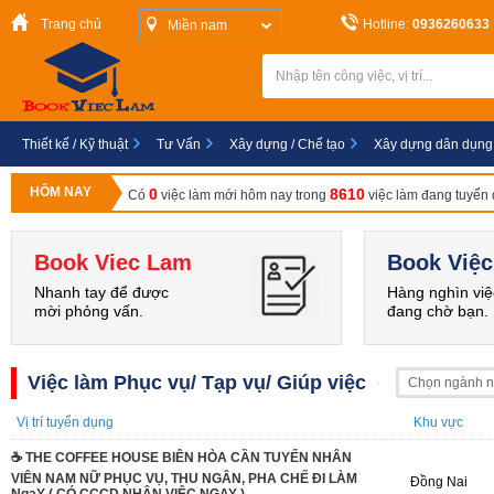
Trang chủ
Hotline:
0936260633
Miền nam
Thiết kế / Kỹ thuật
Tư Vấn
Xây dựng / Chế tạo
Xây dựng dân dụng
HÔM NAY
0
8610
Có
việc làm mới hôm nay trong
việc làm đang tuyển
Book Viec Lam
Book Việc
Nhanh tay để được
Hàng nghìn việ
mời phỏng vấn.
đang chờ bạn.
Việc làm Phục vụ/ Tạp vụ/ Giúp việc
Chọn ngành 
Vị trí tuyển dụng
Khu vực
☕️ THE COFFEE HOUSE BIÊN HÒA CẦN TUYỂN NHÂN
VIÊN NAM NỮ PHỤC VỤ, THU NGÂN, PHA CHẾ ĐI LÀM
Đồng Nai