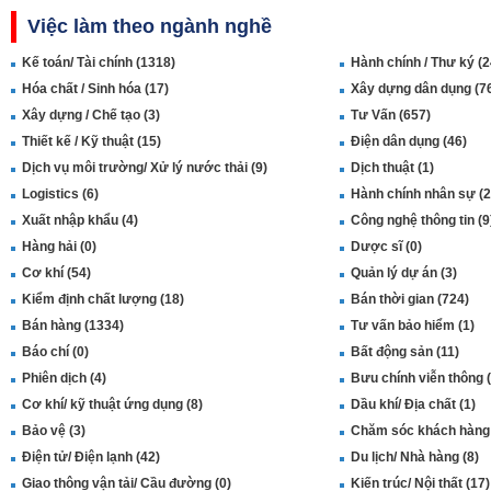
Việc làm theo ngành nghề
Kế toán/ Tài chính (1318)
Hành chính / Thư ký (2
Hóa chất / Sinh hóa (17)
Xây dựng dân dụng (7
Xây dựng / Chế tạo (3)
Tư Vấn (657)
Thiết kế / Kỹ thuật (15)
Điện dân dụng (46)
Dịch vụ môi trường/ Xử lý nước thải (9)
Dịch thuật (1)
Logistics (6)
Hành chính nhân sự (2
Xuất nhập khẩu (4)
Công nghệ thông tin (9
Hàng hải (0)
Dược sĩ (0)
Cơ khí (54)
Quản lý dự án (3)
Kiểm định chất lượng (18)
Bán thời gian (724)
Bán hàng (1334)
Tư vấn bảo hiểm (1)
Báo chí (0)
Bất động sản (11)
Phiên dịch (4)
Bưu chính viễn thông (
Cơ khí/ kỹ thuật ứng dụng (8)
Dầu khí/ Địa chất (1)
Bảo vệ (3)
Chăm sóc khách hàng 
Điện tử/ Điện lạnh (42)
Du lịch/ Nhà hàng (8)
Giao thông vận tải/ Cầu đường (0)
Kiến trúc/ Nội thất (17)