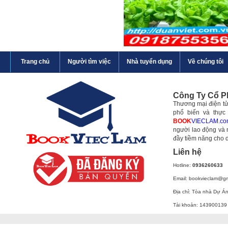
Trang chủ
Người tìm việc
Nhà tuyển dụng
Về chúng tôi
Công Ty Cổ 
Thương mại điện tử 
phổ biến và thực
BOOK
VIECLAM.co
người lao động và 
đầy tiềm năng cho 
Liên hệ
Hotline:
0936260633
Email: bookvieclam@g
Địa chỉ: Tòa nhà Dự Á
Tài khoản: 143900139