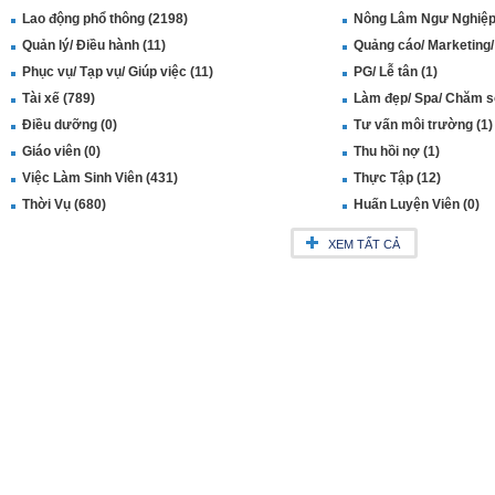
Lao động phổ thông (2198)
Nông Lâm Ngư Nghiệp 
Quản lý/ Điều hành (11)
Quảng cáo/ Marketing/
Phục vụ/ Tạp vụ/ Giúp việc (11)
PG/ Lễ tân (1)
Tài xế (789)
Làm đẹp/ Spa/ Chăm só
Điều dưỡng (0)
Tư vấn môi trường (1)
Giáo viên (0)
Thu hồi nợ (1)
Việc Làm Sinh Viên (431)
Thực Tập (12)
Thời Vụ (680)
Huấn Luyện Viên (0)
XEM TẤT CẢ