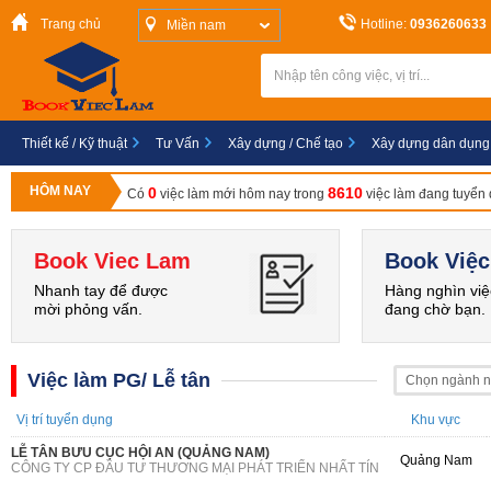
Trang chủ
Hotline:
0936260633
Miền nam
Thiết kế / Kỹ thuật
Tư Vấn
Xây dựng / Chế tạo
Xây dựng dân dụng
HÔM NAY
0
8610
Có
việc làm mới hôm nay trong
việc làm đang tuyển
Book Viec Lam
Book Việc
Nhanh tay để được
Hàng nghìn việ
mời phỏng vấn.
đang chờ bạn.
Việc làm PG/ Lễ tân
Chọn ngành 
Vị trí tuyển dụng
Khu vực
LỄ TÂN BƯU CỤC HỘI AN (QUẢNG NAM)
Quảng Nam
CÔNG TY CP ĐẦU TƯ THƯƠNG MẠI PHÁT TRIỂN NHẤT TÍN