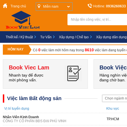
Trang chủ
Hotline:
0936260633
Miền nam
Thiết kế / Kỹ thuật
Tư Vấn
Xây dựng / Chế tạo
Xây dựng dân dụng
HÔM NAY
0
8610
Có
việc làm mới hôm nay trong
việc làm đang tuyển
Book Viec Lam
Book Việc
Nhanh tay để được
Hàng nghìn việ
mời phỏng vấn.
đang chờ bạn.
Việc làm Bất động sản
Chọn ngành 
Vị trí tuyển dụng
Khu vực
Nhân Viên Kinh Doanh
TP.HCM
CÔNG TY CỔ PHẦN BĐS ĐẠI PHÚ VINH