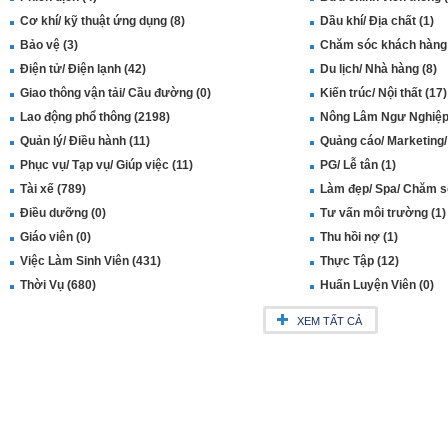
Cơ khí/ kỹ thuật ứng dụng (8)
Dầu khí/ Địa chất (1)
Bảo vệ (3)
Chăm sóc khách hàng 
Điện tử/ Điện lạnh (42)
Du lịch/ Nhà hàng (8)
Giao thông vận tải/ Cầu đường (0)
Kiến trúc/ Nội thất (17)
Lao động phổ thông (2198)
Nông Lâm Ngư Nghiệp 
Quản lý/ Điều hành (11)
Quảng cáo/ Marketing/
Phục vụ/ Tạp vụ/ Giúp việc (11)
PG/ Lễ tân (1)
Tài xế (789)
Làm đẹp/ Spa/ Chăm só
Điều dưỡng (0)
Tư vấn môi trường (1)
Giáo viên (0)
Thu hồi nợ (1)
Việc Làm Sinh Viên (431)
Thực Tập (12)
Thời Vụ (680)
Huấn Luyện Viên (0)
XEM TẤT CẢ