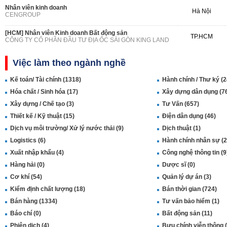
Nhân viên kinh doanh
Hà Nội
CENGROUP
[HCM] Nhân viên Kinh doanh Bất động sản
TP.HCM
CÔNG TY CỔ PHẦN ĐẦU TƯ ĐỊA ỐC SÀI GÒN KING LAND
Việc làm theo ngành nghề
Kế toán/ Tài chính (1318)
Hành chính / Thư ký (2
Hóa chất / Sinh hóa (17)
Xây dựng dân dụng (7
Xây dựng / Chế tạo (3)
Tư Vấn (657)
Thiết kế / Kỹ thuật (15)
Điện dân dụng (46)
Dịch vụ môi trường/ Xử lý nước thải (9)
Dịch thuật (1)
Logistics (6)
Hành chính nhân sự (2
Xuất nhập khẩu (4)
Công nghệ thông tin (9
Hàng hải (0)
Dược sĩ (0)
Cơ khí (54)
Quản lý dự án (3)
Kiểm định chất lượng (18)
Bán thời gian (724)
Bán hàng (1334)
Tư vấn bảo hiểm (1)
Báo chí (0)
Bất động sản (11)
Phiên dịch (4)
Bưu chính viễn thông (