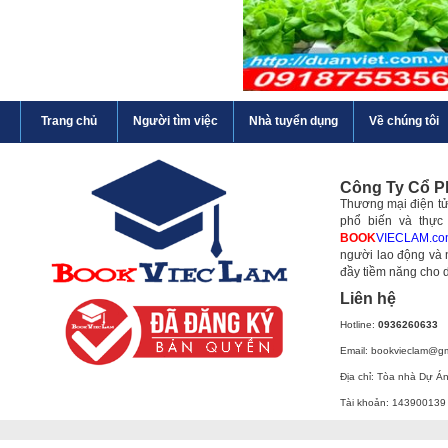
Trang chủ
Người tìm việc
Nhà tuyển dụng
Về chúng tôi
Công Ty Cổ 
Thương mại điện tử 
phổ biến và thực
BOOK
VIECLAM.co
người lao động và 
đầy tiềm năng cho 
Liên hệ
Hotline:
0936260633
Email: bookvieclam@g
Địa chỉ: Tòa nhà Dự Á
Tài khoản: 143900139