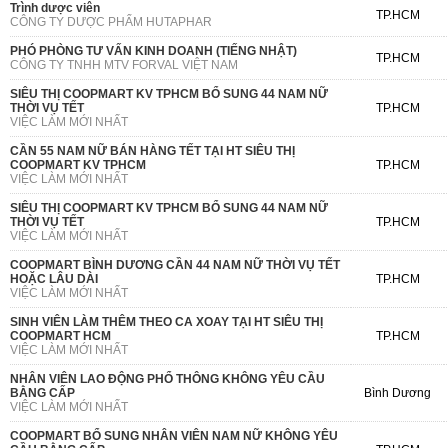
Trình dược viên
TP.HCM
CÔNG TY DƯỢC PHẨM HUTAPHAR
PHÓ PHÒNG TƯ VẤN KINH DOANH (TIẾNG NHẬT)
TP.HCM
CÔNG TY TNHH MTV FORVAL VIỆT NAM
SIÊU THỊ COOPMART KV TPHCM BỔ SUNG 44 NAM NỮ
THỜI VỤ TẾT
TP.HCM
VIỆC LÀM MỚI NHẤT
CẦN 55 NAM NỮ BÁN HÀNG TẾT TẠI HT SIÊU THỊ
COOPMART KV TPHCM
TP.HCM
VIỆC LÀM MỚI NHẤT
SIÊU THỊ COOPMART KV TPHCM BỔ SUNG 44 NAM NỮ
THỜI VỤ TẾT
TP.HCM
VIỆC LÀM MỚI NHẤT
COOPMART BÌNH DƯƠNG CẦN 44 NAM NỮ THỜI VỤ TẾT
HOẶC LÂU DÀI
TP.HCM
VIỆC LÀM MỚI NHẤT
SINH VIÊN LÀM THÊM THEO CA XOAY TẠI HT SIÊU THỊ
COOPMART HCM
TP.HCM
VIỆC LÀM MỚI NHẤT
NHÂN VIÊN LAO ĐỘNG PHỔ THÔNG KHÔNG YÊU CẦU
BẰNG CẤP
Bình Dương
VIỆC LÀM MỚI NHẤT
COOPMART BỔ SUNG NHÂN VIÊN NAM NỮ KHÔNG YÊU