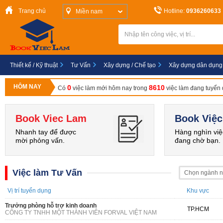
Trang chủ
Hotline:
0936260633
Miền nam
Thiết kế / Kỹ thuật
Tư Vấn
Xây dựng / Chế tạo
Xây dựng dân dụng
HÔM NAY
0
8610
Có
việc làm mới hôm nay trong
việc làm đang tuyển
Book Viec Lam
Book Việc
Nhanh tay để được
Hàng nghìn việ
mời phỏng vấn.
đang chờ bạn.
Việc làm Tư Vấn
Chọn ngành 
Vị trí tuyển dụng
Khu vực
Trưởng phòng hỗ trợ kinh doanh
TP.HCM
CÔNG TY TNHH MỘT THÀNH VIÊN FORVAL VIỆT NAM