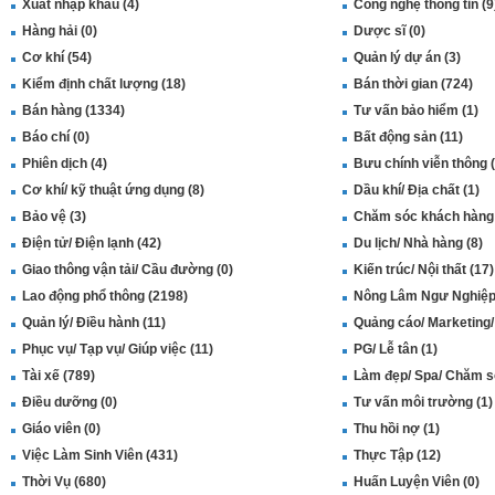
Xuất nhập khẩu (4)
Công nghệ thông tin (9
Hàng hải (0)
Dược sĩ (0)
Cơ khí (54)
Quản lý dự án (3)
Kiểm định chất lượng (18)
Bán thời gian (724)
Bán hàng (1334)
Tư vấn bảo hiểm (1)
Báo chí (0)
Bất động sản (11)
Phiên dịch (4)
Bưu chính viễn thông (
Cơ khí/ kỹ thuật ứng dụng (8)
Dầu khí/ Địa chất (1)
Bảo vệ (3)
Chăm sóc khách hàng 
Điện tử/ Điện lạnh (42)
Du lịch/ Nhà hàng (8)
Giao thông vận tải/ Cầu đường (0)
Kiến trúc/ Nội thất (17)
Lao động phổ thông (2198)
Nông Lâm Ngư Nghiệp 
Quản lý/ Điều hành (11)
Quảng cáo/ Marketing/
Phục vụ/ Tạp vụ/ Giúp việc (11)
PG/ Lễ tân (1)
Tài xế (789)
Làm đẹp/ Spa/ Chăm só
Điều dưỡng (0)
Tư vấn môi trường (1)
Giáo viên (0)
Thu hồi nợ (1)
Việc Làm Sinh Viên (431)
Thực Tập (12)
Thời Vụ (680)
Huấn Luyện Viên (0)