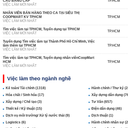
CẦU BẰNG CẤP
TP.HCM
VIỆC LÀM MỚI NHẤT
NHÂN VIÊN BÁN HÀNG THEO CA TẠI SIÊU THỊ
COOPMART KV TPHCM
TP.HCM
VIỆC LÀM MỚI NHẤT
Tìm việc làm tại TPHCM, Tuyển dụng tại TPHCM
TP.HCM
VIỆC LÀM MỚI NHẤT
Tuyển dụng Tìm việc làm tại Thành Phố Hồ Chí Minh, Việc
làm thêm tại TPHCM
TP.HCM
VIỆC LÀM MỚI NHẤT
Tìm việc làm tại TPHCM, Tuyển dụng nhân viênCoopMart
HCM
TP.HCM
VIỆC LÀM MỚI NHẤT
Việc làm theo ngành nghề
Kế toán/ Tài chính (1318)
Hành chính / Thư ký (2
Hóa chất / Sinh hóa (17)
Xây dựng dân dụng (7
Xây dựng / Chế tạo (3)
Tư Vấn (657)
Thiết kế / Kỹ thuật (15)
Điện dân dụng (46)
Dịch vụ môi trường/ Xử lý nước thải (9)
Dịch thuật (1)
Logistics (6)
Hành chính nhân sự (2