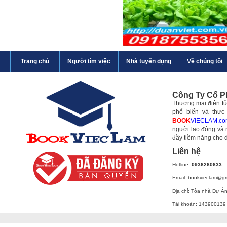
Trang chủ
Người tìm việc
Nhà tuyển dụng
Về chúng tôi
Công Ty Cổ 
Thương mại điện tử 
phổ biến và thực
BOOK
VIECLAM.co
người lao động và 
đầy tiềm năng cho 
Liên hệ
Hotline:
0936260633
Email: bookvieclam@g
Địa chỉ: Tòa nhà Dự Á
Tài khoản: 143900139