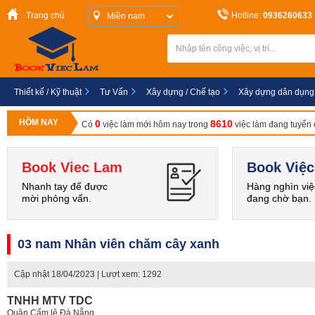
Trang chủ
Hotline:
0936260633
Miền nam
Thiết kế / Kỹ thuật
Tư Vấn
Xây dựng / Chế tạo
Xây dựng dân dụng
HÔM NAY
0
8610
Có
việc làm mới hôm nay trong
việc làm đang tuyển
Book Viec Lam
Book Việc
Nhanh tay để được
Hàng nghìn việ
mời phỏng vấn.
đang chờ bạn.
03 nam Nhân viên chăm cây xanh
Cập nhật
18/04/2023
| Lượt xem: 1292
TNHH MTV TDC
Quận Cẩm lệ,Đà Nẵng