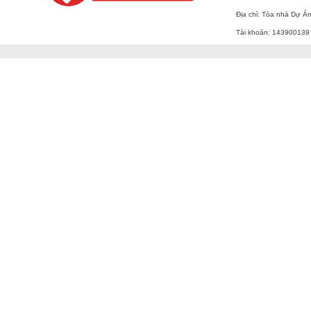
Địa chỉ: Tòa nhà Dự Á
Tài khoản: 143900139