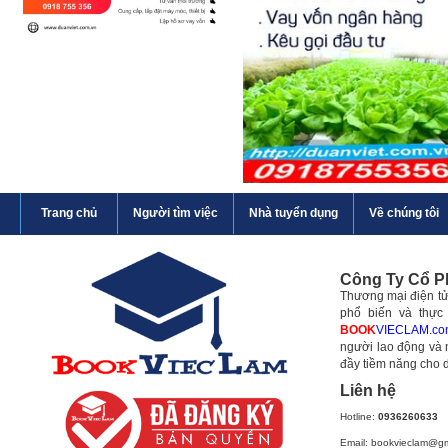
Trang chủ
Người tìm việc
Nhà tuyển dụng
Về chúng tôi
Công Ty Cổ 
Thương mại điện tử 
phổ biến và thực
BOOK
VIECLAM.co
người lao động và 
đầy tiềm năng cho 
Liên hệ
Hotline:
0936260633
Email: bookvieclam@g