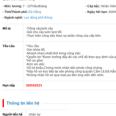
- Mức lương:
7 - 10Triệu/tháng
- Cấp bậc:
Nhân Viê
- Tỉnh/Thành phố:
Đà Nẵng
- Ngày hết hạn:
30/0
- Ngành nghề:
Lao động phổ thông
Mô tả
-Trồng cây,tưới cây.
-Giữ cho cây luôn tươi tốt.
-Thực hiện công việc theo sự phân công của cấp trên.
Yêu cầu
*Yêu cầu:
-Sức khỏe tốt.
-Nhanh nhẹn,nhiệt tình trong công việc.
*Quyền lợi:*Được hưởng đầy đủ các chế độ theo quy định của p
*Hồ sơ gồm:
-Đơn xin việc.
-Sổ hộ khẩu,Chứng minh nhân dân photo công chứng.
*Nộp hồ sơ trực tiếp tại văn phòng công ty,quận Cẩm Lệ,Đà Nẵ
*Không nhận hồ sơ qua mail,ưu tiên ứng viên đến sớm.
Hạn nộp
30/04/2023
Thông tin liên hệ
Người liên hệ
nhân sự