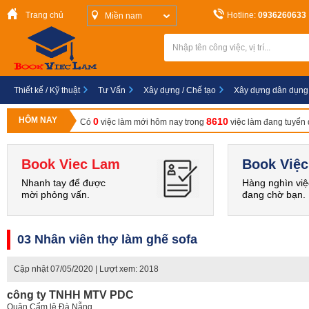
Trang chủ
Hotline:
0936260633
Miền nam
Thiết kế / Kỹ thuật
Tư Vấn
Xây dựng / Chế tạo
Xây dựng dân dụng
HÔM NAY
0
8610
Có
việc làm mới hôm nay trong
việc làm đang tuyển
Book Viec Lam
Book Việc
Nhanh tay để được
Hàng nghìn việ
mời phỏng vấn.
đang chờ bạn.
03 Nhân viên thợ làm ghế sofa
Cập nhật
07/05/2020
| Lượt xem: 2018
công ty TNHH MTV PDC
Quận Cẩm lệ,Đà Nẵng