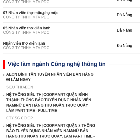
CÔNG TY TNHH MTV PDC
07 Nhân viên thợ mộc,phụ mộc
Đà Nẵng
CÔNG TY TNHH MTV PDC
05 Nhân viên thợ điện lạnh
Đà Nẵng
CÔNG TY TNHH MTV PDC
Nhân viên thợ điện lạnh
Đà Nẵng
CÔNG TY TNHH MTV PDC
Việc làm ngành Công nghệ thông tin
AEON BÌNH TÂN TUYỂN NHÂN VIÊN BÁN HÀNG
ĐI LÀM NGAY
SIÊU THỊ AEON
HỆ THỐNG SIÊU THỊ COOPMART QUẬN BÌNH
THẠNH THÔNG BÁO TUYỂN DỤNG NHÂN VIÊN
NAM/NỮ BÁN HÀNG,THU NGÂN,TRỰC QUẦY
LÀM PART TIME - FULL TIME
CTY SG CO.OP
HỆ THỐNG SIÊU THỊ COOPMART QUẬN 8 THÔNG
BÁO TUYỂN DỤNG NHÂN VIÊN NAM/NỮ BÁN
HÀNG,THU NGÂN,TRỰC QUẦY. LÀM PART TIME -