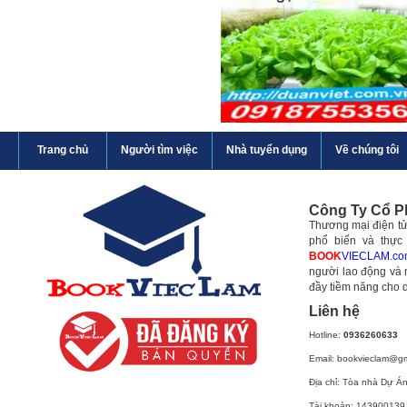
Trang chủ
Người tìm việc
Nhà tuyển dụng
Về chúng tôi
Công Ty Cổ 
Thương mại điện tử 
phổ biến và thực
BOOK
VIECLAM.co
người lao động và 
đầy tiềm năng cho 
Liên hệ
Hotline:
0936260633
Email: bookvieclam@g
Địa chỉ: Tòa nhà Dự Á
Tài khoản: 143900139