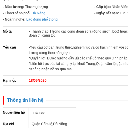
- Mức lương:
Thương lượng
- Cấp bậc:
Nhân Viê
- Tỉnh/Thành phố:
Đà Nẵng
- Ngày hết hạn:
18/0
- Ngành nghề:
Lao động phổ thông
Mô tả
- Thành thạo 1 trong các công đoạn sofa (đóng sườn, bọc) hoặc
đoạn thì càng tốt.
Yêu cầu
-Yêu cầu cơ bản: trung thực,nghiêm túc và có trách nhiệm với 
tương xứng theo năng lực.
*Quyền lợi: Được hưởng đầy đủ các chế độ theo quy định pháp 
*Liên hệ trực tiếp tại công ty tại khuê Trung,Quận cẩm lệ,gặp 
*Không nhận hồ sơ qua mail.
Hạn nộp
18/05/2020
Thông tin liên hệ
Người liên hệ
nhân sự
Địa chỉ
Quận Cẩm lệ,Đà Nẵng