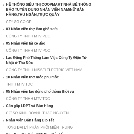
HỆ THỐNG SIÊU THỊ COOPMART NHÀ BÈ THÔNG
BÁO TUYỂN DỤNG NHÂN VIÊN NAM/NỮ BÁN
HÀNG,THU NGÂN,TRỰC QUẦY
CTY SG CO.OP
03 Nhân viên thợ làm ghế sofa
CÔNG TY TNHH MTV PDC
05 Nhân viên lái xe đào
CÔNG TY TNHH MTV POC
Lao Động Phổ Thông Làm Việc Công Ty Điện Tử
Nhật ở Thủ Đức
CÔNG TY TNHH NISSEI ELECTRIC VIỆT NAM
10 Nhân viên thợ mộc,phụ mộc
TNHH MTV TDC
05 Nhân viên lao dộng phổ thông thời vụ
CÔNG TY TNHH MTV TDC
Cần gấp LĐPT và Bán Hàng
CƠ SỞ KINH DOANH THẢO NGUYÊN
Nhân Viên Bán Hàng Dịp Tết
TỔNG ĐẠI LÝ PHÂN PHỐI MIỀN TRUNG