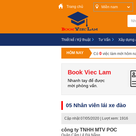
Trang chủ
Miền nam
Thiết kế / Kỹ thuật
Tư Vấn
Xây dựng 
HÔM NAY
0
Có
việc làm mới hôm n
Book Viec Lam
Nhanh tay để được
mời phỏng vấn.
05 Nhân viên lái xe đào
Cập nhật
07/05/2020
| Lượt xem: 1916
công ty TNHH MTV POC
Quận Cẩm Lệ,Đà Nẵng