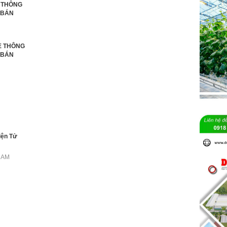
I THÔNG
 BÁN
È THÔNG
 BÁN
iện Tử
NAM