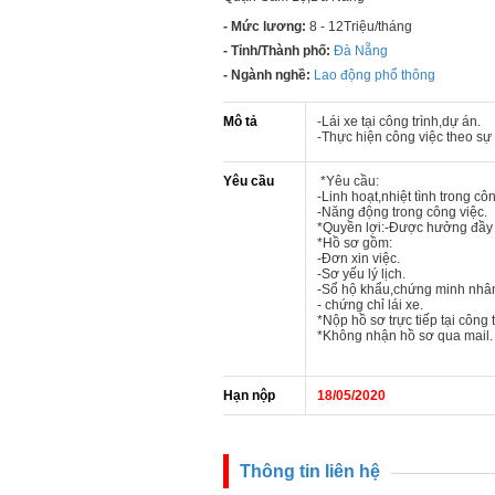
- Mức lương:
8 - 12Triệu/tháng
- Tỉnh/Thành phố:
Đà Nẵng
- Ngành nghề:
Lao động phổ thông
Mô tả
-Lái xe tại công trình,dự án.
-Thực hiện công
Yêu cầu
*Yêu cầu:
-Linh hoạt,nhiệt tình trong côn
-Năng động trong công việc.
*Quyền lợi:-Được hưởng đầy đ
*Hồ sơ gồm:
-Đơn xin việc.
-Sơ yếu lý lịch.
-Sổ hộ khẩu,chứng minh nhâ
- chứng chỉ lái xe.
*Nộp hồ sơ trực tiếp tại côn
*Không nhận hồ sơ qua mail.
Hạn nộp
18/05/2020
Thông tin liên hệ