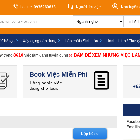
Hotline:
0936260633
Người tìm việc
Nhà tuyển
/ Chế tạo
Xây dựng dân dụng
Hóa chất / Sinh hóa
Hành chính / Thư k
8610
BẤM ĐỂ XEM NHỮNG VIỆC LÀ
ay trong
việc làm đang tuyển dụng
Book Việc Miễn Phí
Hàng nghìn việc
Đă
đang chờ bạn.
Facebo
Email h
Nộp hồ sơ