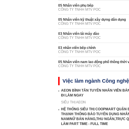
05 Nhân viên phụ bếp
CÔNG TY TNHH MTV POC
05 Nhân viên kỹ thuật xây dựng dân dụng
CÔNG TY TNHH MTV POC
03 Nhân viên lái máy đào
CÔNG TY TNHH MTV POC
03 nhân viên bếp chính
CÔNG TY TNHH MTV POC
05 Nhân viên nam lao động phổ thông thời v
CÔNG TY TNHH MTV POC
Việc làm ngành Công nghệ 
AEON BÌNH TÂN TUYỂN NHÂN VIÊN BÁ
ĐI LÀM NGAY
SIÊU THỊ AEON
HỆ THỐNG SIÊU THỊ COOPMART QUẬN 
THẠNH THÔNG BÁO TUYỂN DỤNG NHÂN
NAM/NỮ BÁN HÀNG,THU NGÂN,TRỰC 
LÀM PART TIME - FULL TIME