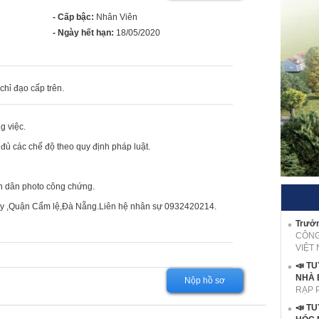
- Cấp bậc:
Nhân Viên
- Ngày hết hạn:
18/05/2020
 việc theo sự chỉ đạo cấp trên.
g việc.
ủ các chế độ theo quy định pháp luật.
n dân photo công chứng.
g ty ,Quận Cẩm lệ,Đà Nẵng.Liên hệ nhân sự 0932420214.
Trưởn
CÔNG
VIỆT
📣 T
NHÀ 
Nộp hồ sơ
RẠP 
📣 T