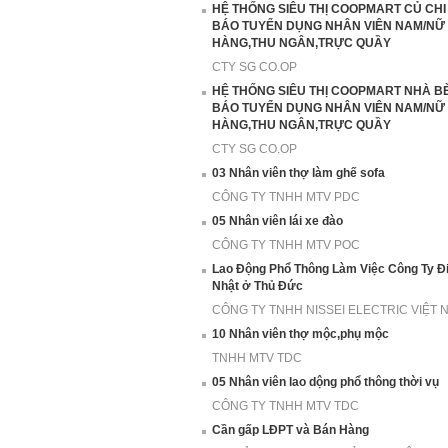
HỆ THỐNG SIÊU THỊ COOPMART CỦ CH
BÁO TUYỂN DỤNG NHÂN VIÊN NAM/NỮ
HÀNG,THU NGÂN,TRỰC QUẦY
CTY SG CO.OP
HỆ THỐNG SIÊU THỊ COOPMART NHÀ B
BÁO TUYỂN DỤNG NHÂN VIÊN NAM/NỮ
HÀNG,THU NGÂN,TRỰC QUẦY
CTY SG CO.OP
03 Nhân viên thợ làm ghế sofa
CÔNG TY TNHH MTV PDC
05 Nhân viên lái xe đào
CÔNG TY TNHH MTV POC
Lao Động Phổ Thông Làm Việc Công Ty Đ
Nhật ở Thủ Đức
CÔNG TY TNHH NISSEI ELECTRIC VIỆT 
10 Nhân viên thợ mộc,phụ mộc
TNHH MTV TDC
05 Nhân viên lao dộng phổ thông thời vụ
CÔNG TY TNHH MTV TDC
Cần gấp LĐPT và Bán Hàng