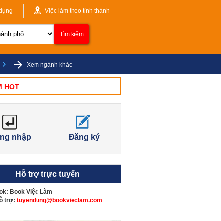
 dụng
Việc làm theo tỉnh thành
ý
Xem ngành khác
M HOT
ng nhập
Đăng ký
Hỗ trợ trực tuyến
ok
:
Book Việc Làm
ỗ trợ
:
tuyendung@bookvieclam.com