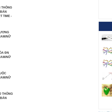
8 THÔNG
 BÁN
 TIME -
DƯƠNG
NAM/NỮ
HÒA ĐN
NAM/NỮ
IUỘC
NAM/NỮ
10 THÔNG
 BÁN