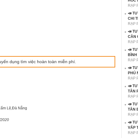
HÓC 
RẠP 
📣 T
CHI 
RẠP 
📣 T
CẦN 
RẠP 
📣 T
BÌNH
RẠP 
uyển dụng tìm việc hoàn toàn miễn phí.
📣 T
PHÚ 
RẠP 
📣 T
TÂN 
RẠP 
📣 T
Cẩm Lệ,Đà Nẵng
TÂN 
RẠP 
/2020
📣 T
VẤP 
RẠP 