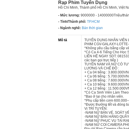
Rạp Phim Tuyển Dụng
Hồ Chí Minh, Thành phố Hồ Chí Minh, Việt 
- Mức lương:
9000000 - 14000000Triệu/thá
- Tỉnh/Thành phố:
TP.HCM
- Ngành nghề:
Bán thời gian
Mô tả
TUYỂN DỤNG NHÂN VIÊN 
PHIM CGV-GALAXY-LOTTE
*Không yêu cầu bằng cấp và
*Có Ca 4-6 Tiếng Cho Học S
LIÊN HỆ NGAY SDT: 0815334958 
các bạn gọi trực tiếp )
TUYỂN NAM VÀ NỮ CÓ TUY
LƯƠNG VÀ CHẾ ĐỘ :
+ Ca 04 tiếng : 3.800.000V
+ Ca 06 tiếng : 5.700.000
+ Ca 08 tiếng : 7.600.000V
+ Ca 10 tiếng : 9.600.000V
+ Ca 12 tiếng : 11.500.000
*Có Ca Sinh Viên Làm Theo 
*Bao ở lại cho nhân viên.
*Phụ cấp tiền cơm 600.000-->
*Được thưởng tết và đóng b
Vị TRÍ TUYỂN:
-NAM NỮ BÁN VÉ, SOÁT VÉ
-NAM NỮ BÁN HÀNG QUẦY
-NAM NỮ PHỤC VỤ TẠI RẠP
-NAM NỮ COI CAMERA PH
Địa chỉ Rạp Cinema cần tuy