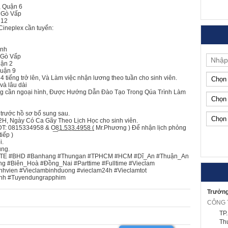
, Quận 6
 Gò Vấp
 12
Cineplex cần tuyển:
ánh
 Gò Vấp
uận 2
Quận 9
 tiếng trở lên, Và Làm việc nhận lương theo tuần cho sinh viên.
và lâu dài
 cần ngoại hình, Được Hướng Dẫn Đào Tạo Trong Qúa Trình Làm
trước hồ sơ bổ sung sau.
H, Ngày Có Ca Gãy Theo Lịch Học cho sinh viên.
15334958 & O͟8͟1͟.͟5͟3͟3͟.͟4͟9͟5͟8͟ ( Mr.Phương ) Để nhận lịch phỏng
tiếp )
i.
ụng.
TE #BHD #Banhang #Thungan #TPHCM #HCM #Dĩ_An #Thuận_An
 #Biên_Hoà #Đồng_Nai #Parttime #Fulltime #Vieclam
hvien #Vieclambinhduong #vieclam24h #Vieclamtot
anh #Tuyendungrapphim
Trưởng
TP
Th