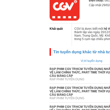
Điện thoại:
081
Cập nhật 29/02
Khái quát
CGV là được biết một
hệ t
thành lập vào ngày 20/12/
Nam, Trung Quốc, Mỹ. Khôn
trong 5 cụm rạp chiếu phim
Tin tuyển dụng khác từ nhà t
Vị trí tuyển dụng
RẠP PHIM CGV TP.HCM TUYỂN DỤNG NHÂ
VÉ LÀM CHÍNH THỨC, PART TIME THỜI V
CẦU BẰNG CẤP
RẠP PHIM TUYỂN DỤNG
RẠP PHIM CGV TP.HCM TUYỂN DỤNG NHÂ
VÉ LÀM CHÍNH THỨC, PART TIME THỜI V
CẦU BẰNG CẤP
RẠP PHIM TUYỂN DỤNG
RẠP PHIM CGV TP.HCM TUYỂN DỤNG NHÂ