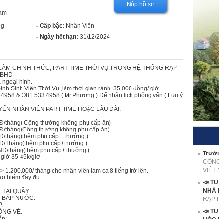
Nộp hồ sơ
Nam
ng
- Cấp bậc:
Nhân Viên
- Ngày hết hạn:
31/12/2024
LÀM CHÍNH THỨC, PART TIME THỜI VỤ TRONG HỆ THỐNG RẠP
-BHD
 ngoại hình.
inh Sinh Viên Thời Vụ ,làm thời gian rảnh 35.000 đồng/ giờ
& O͟8͟1͟.͟5͟3͟3͟.͟4͟9͟5͟8͟ ( Mr.Phương ) Để nhận lịch phỏng vấn ( Lưu ý
ỂN NHÂN VIÊN PART TIME HOẶC LÂU DÀI.
NĐ/tháng( Cộng thưởng không phụ cấp ăn)
VNĐ/tháng(Cộng thưởng không phụ cấp ăn)
NĐ/tháng(thêm phụ cấp + thưởng )
NĐ/Tháng(thêm phụ cấp+thưởng )
VNĐ/tháng(thêm phụ cấp+ thưởng )
Trưởn
giờ 35-45k/giờ
CÔNG
VIỆT
 1.200.000/ tháng cho nhân viên làm ca 8 tiếng trở lên.
ảo hiểm đầy đủ.
📣 T
NHÀ 
 TẠI QUẦY.
 BẮP NƯỚC.
RẠP 
.
📣 T
ÒNG VÉ.
ển: