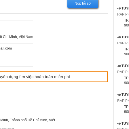
Nộp hồ sơ
RẠP P
TP
9000
ồ Chí Minh, Việt Nam
RẠP P
ail.com
TP
9000
RẠP P
uyển dụng tìm việc hoàn toàn miễn phí.
TP
9000
RẠP P
TP
9000
 Minh, Thành phố Hồ Chí Minh, Việt