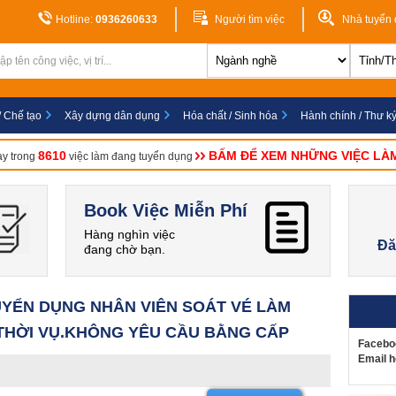
Hotline:
0936260633
Người tìm việc
Nhà tuyển
/ Chế tạo
Xây dựng dân dụng
Hóa chất / Sinh hóa
Hành chính / Thư k
8610
BẤM ĐỂ XEM NHỮNG VIỆC LÀ
ay trong
việc làm đang tuyển dụng
Book Việc Miễn Phí
Hàng nghìn việc
Đă
đang chờ bạn.
UYỂN DỤNG NHÂN VIÊN SOÁT VÉ LÀM
 THỜI VỤ.KHÔNG YÊU CẦU BẰNG CẤP
Facebo
Email h