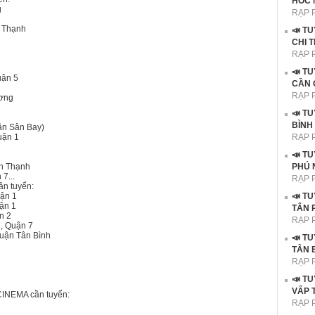
HÓC 
g
RẠP 
 Thạnh
📣 T
CHI 
RẠP 
📣 T
uận 5
CẦN 
RẠP 
ơng
📣 T
BÌNH
ần Sân Bay)
uận 1
RẠP 
📣 T
nh Thạnh
PHÚ 
7...
RẠP 
ần tuyển:
ận 1
📣 T
ận 1
TÂN 
n 2
RẠP 
, Quận 7
uận Tân Bình
📣 T
TÂN 
RẠP 
📣 T
VẤP 
INEMA cần tuyển:
RẠP 