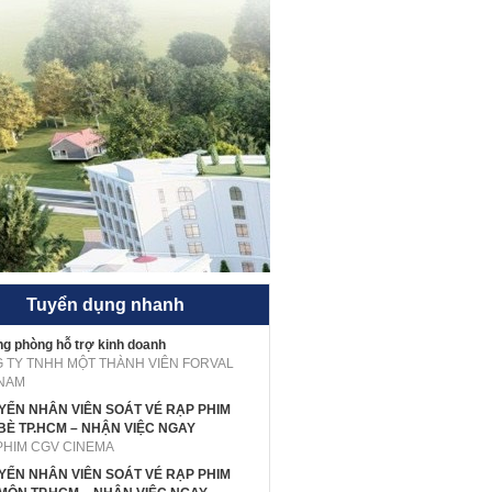
Tuyển dụng nhanh
g phòng hỗ trợ kinh doanh
 TY TNHH MỘT THÀNH VIÊN FORVAL
 NAM
UYỂN NHÂN VIÊN SOÁT VÉ RẠP PHIM
BÈ TP.HCM – NHẬN VIỆC NGAY
PHIM CGV CINEMA
UYỂN NHÂN VIÊN SOÁT VÉ RẠP PHIM