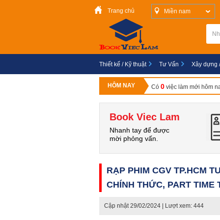
Trang chủ
Miền nam
Thiết kế / Kỹ thuật
Tư Vấn
Xây dựng 
HÔM NAY
0
Có
việc làm mới hôm n
Book Viec Lam
Nhanh tay để được
mời phỏng vấn.
RẠP PHIM CGV TP.HCM T
CHÍNH THỨC, PART TIME
Cập nhật
29/02/2024
| Lượt xem: 444