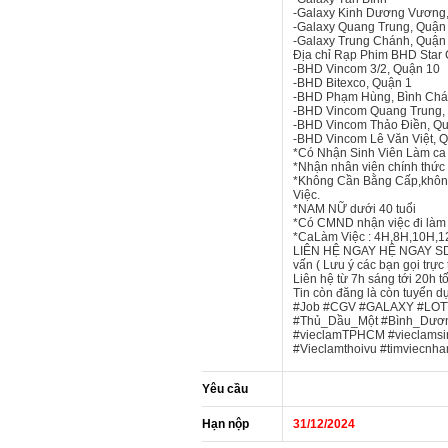
-Galaxy Kinh Dương Vương
-Galaxy Quang Trung, Quận
-Galaxy Trung Chánh, Quận
Địa chỉ Rạp Phim BHD Star 
-BHD Vincom 3/2, Quận 10
-BHD Bitexco, Quận 1
-BHD Phạm Hùng, Bình Ch
-BHD Vincom Quang Trung,
-BHD Vincom Thảo Điền, Q
-BHD Vincom Lê Văn Việt, 
*Có Nhận Sinh Viên Làm ca 4
*Nhận nhân viên chính thức 
*Không Cần Bằng Cấp,không
Việc.
*NAM NỮ dưới 40 tuổi
*Có CMND nhận việc đi làm 
*CaLàm Việc : 4H,8H,10H,12
LIÊN HỆ NGAY HỆ NGAY SDT: 08
vấn ( Lưu ý các bạn gọi trực 
Liên hệ từ 7h sáng tới 20h tố
Tin còn đăng là còn tuyển d
#Job #CGV #GALAXY #LOT
#Thủ_Dầu_Một #Bình_Dương
#vieclamTPHCM #vieclamsin
#Vieclamthoivu #timviecnh
Yêu cầu
Hạn nộp
31/12/2024