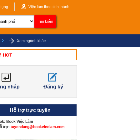
 dụng
Việc làm theo tỉnh thành
ý
Xem ngành khác
M HOT
ng nhập
Đăng ký
Hỗ trợ trực tuyến
ok
:
Book Việc Làm
ỗ trợ
:
tuyendung@bookvieclam.com