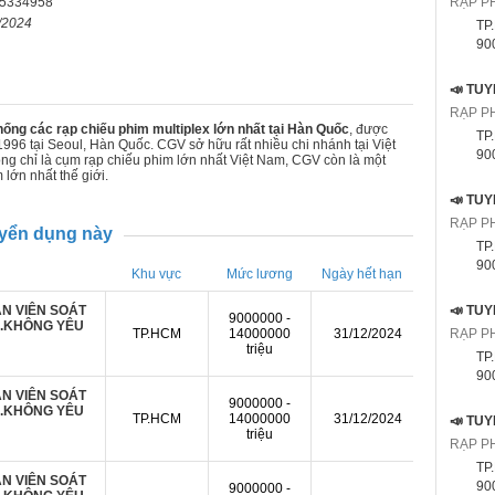
5334958
RẠP P
/2024
TP
9000
RẠP P
hống các rạp chiếu phim multiplex lớn nhất tại Hàn Quốc
, được
TP
1996 tại Seoul, Hàn Quốc. CGV sở hữu rất nhiều chi nhánh tại Việt
9000
g chỉ là cụm rạp chiếu phim lớn nhất Việt Nam, CGV còn là một
 lớn nhất thế giới.
RẠP P
uyển dụng này
TP
9000
Khu vực
Mức lương
Ngày hết hạn
N VIÊN SOÁT
9000000 -
Ụ.KHÔNG YÊU
TP.HCM
14000000
31/12/2024
RẠP P
triệu
TP
9000
N VIÊN SOÁT
9000000 -
Ụ.KHÔNG YÊU
TP.HCM
14000000
31/12/2024
triệu
RẠP P
TP
N VIÊN SOÁT
9000
9000000 -