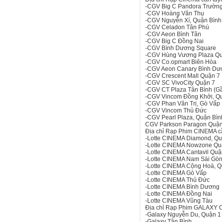
-CGV Big C Pandora Trườn
-CGV Hoàng Văn Thụ
-CGV Nguyễn Xí, Quận Bình
-CGV Celadon Tân Phú
-CGV Aeon Bình Tân
-CGV Big C Đồng Nai
-CGV Bình Dương Square
-CGV Hùng Vương Plaza Q
-CGV Co.opmart Biên Hòa
-CGV Aeon Canary Bình Dư
-CGV Crescent Mall Quận 7
-CGV SC VivoCity Quận 7
-CGV CT Plaza Tân Bình (G
-CGV Vincom Đồng Khởi, Q
-CGV Phan Văn Trị, Gò Vấp
-CGV Vincom Thủ Đức
-CGV Pearl Plaza, Quận Bì
CGV Parkson Paragon Quận 
Địa chỉ Rạp Phim CINEMA c
-Lotte CINEMA Diamond, Qu
-Lotte CINEMA Nowzone Qu
-Lotte CINEMA Cantavil Quậ
-Lotte CINEMA Nam Sài Gòn
-Lotte CINEMA Cộng Hoà, Q
-Lotte CINEMA Gò Vấp
-Lotte CINEMA Thủ Đức
-Lotte CINEMA Bình Dương
-Lotte CINEMA Đồng Nai
-Lotte CINEMA Vũng Tàu
Địa chỉ Rạp Phim GALAXY C
-Galaxy Nguyễn Du, Quận 1
-Galaxy Tân Bình