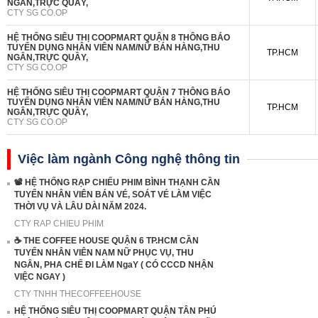
NGÂN,TRỰC QUẦY,
CTY SG CO.OP
HỆ THỐNG SIÊU THỊ COOPMART QUẬN 8 THÔNG BÁO
TUYỂN DỤNG NHÂN VIÊN NAM/NỮ BÁN HÀNG,THU
TP.HCM
NGÂN,TRỰC QUẦY,
CTY SG CO.OP
HỆ THỐNG SIÊU THỊ COOPMART QUẬN 7 THÔNG BÁO
TUYỂN DỤNG NHÂN VIÊN NAM/NỮ BÁN HÀNG,THU
TP.HCM
NGÂN,TRỰC QUẦY,
CTY SG CO.OP
Việc làm ngành Công nghệ thông tin
📽 HỆ THỐNG RẠP CHIẾU PHIM BÌNH THẠNH CẦN
TUYỂN NHÂN VIÊN BÁN VÉ, SOÁT VÉ LÀM VIỆC
THỜI VỤ VÀ LÂU DÀI NĂM 2024.
CTY RAP CHIEU PHIM
☕️ THE COFFEE HOUSE QUẬN 6 TP.HCM CẦN
TUYỂN NHÂN VIÊN NAM NỮ PHỤC VỤ, THU
NGÂN, PHA CHẾ ĐI LÀM NgaY ( CÓ CCCD NHẬN
VIỆC NGAY )
CTY TNHH THECOFFEEHOUSE
HỆ THỐNG SIÊU THỊ COOPMART QUẬN TÂN PHÚ