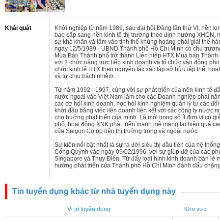
Khái quát
Khởi nghiệp từ năm 1989, sau đại hội Đảng lần thứ VI, nền ki
bao cấp sang nền kinh tế thị trường theo định hướng XHCN, m
sự khó khăn và lâm vào tình thế khủng hoảng phải giải thể hàn
ngày 12/5/1989 - UBND Thành phố Hồ Chí Minh có chủ trươn
Mua Bán Thành phố trở thành Liên hiệp HTX Mua bán Thành 
với 2 chức năng trực tiếp kinh doanh và tổ chức vận động pho
chức kinh tế HTX theo nguyên tắc xác lập sở hữu tập thể, hoạ
và tự chịu trách nhiệm.
Từ năm 1992 - 1997, cùng với sự phát triển của nền kinh tế đ
nước ngoài vào Việt Nam làm cho các Doanh nghiệp phải năn
các cơ hội kinh doanh, học hỏi kinh nghiệm quản lý từ các đố
khởi đầu bằng việc liên doanh liên kết với các công ty nước 
cho hướng phát triển của mình. Là một trong số ít đơn vị có g
phố, hoạt động XNK phát triển mạnh mẽ mang lại hiệu quả cao,
của Saigon Co.op trên thị trường trong và ngoài nước.
Sự kiện nổi bật nhất là sự ra đời siêu thị đầu tiên của hệ thốn
Cống Quỳnh vào ngày 09/02/1996, với sự giúp đỡ của các pho
Singapore và Thụy Điển. Từ đấy loại hình kinh doanh bán lẻ 
hướng phát triển của Thành phố Hồ Chí Minh đánh dấu chặn
Tin tuyển dụng khác từ nhà tuyển dụng này
Vị trí tuyển dụng
Khu vực