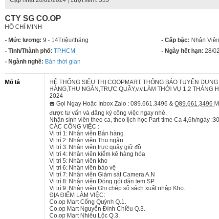
Cập nhật
28/02/2024
| Lượt xem: 553
CTY SG CO.OP
HỒ CHÍ MINH
- Mức lương:
9 - 14Triệu/tháng
- Cấp bậc:
Nhân Viê
- Tỉnh/Thành phố:
TP.HCM
- Ngày hết hạn:
28/0
- Ngành nghề:
Bán thời gian
Mô tả
HỆ THỐNG SIÊU THỊ COOPMART THÔNG BÁO TUYỂN DỤNG
HÀNG,THU NGÂN,TRỰC QUẦY,v.v.LÀM THỜI VỤ 1,2 THÁNG
2024
☎️ Gọi Ngay Hoặc Inbox Zalo : 089.661.3496 & O̲8̲9̲.6̲6̲1̲.3̲4̲9̲
được tư vấn và đăng ký công việc ngay nhé.
Nhận sinh viên theo ca, theo lịch học Part-time Ca 4,6h/ngày :
CÁC CÔNG VIỆC :
Vị trí 1: Nhân viên Bán hàng
Vị trí 2: Nhân viên Thu ngân
Vị trí 3: Nhân viên trực quầy giữ đồ
Vị trí 4: Nhân viên kiểm kê hàng hóa
Vị trí 5: Nhân viên kho
Vị trí 6: Nhân viên bảo vệ
Vị trí 7: Nhân viên Giám sát Camera A.N
Vị trí 8: Nhân viên Đóng gói dán tem SP
Vị trí 9: Nhân viên Ghi chép sổ sách xuất nhập Kho.
ĐỊA ĐIỂM LÀM VIỆC:
Co.op Mart Cống Quỳnh Q.1.
Co.op Mart Nguyễn Đình Chiều Q.3.
Co.op Mart Nhiêu Lộc Q.3.