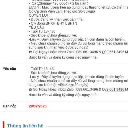
- Ca 12h/ngày 420.000đ (+ 2 bữa ăn )
LƯU Ý : Mức lương trên áp dụng ngày thường tết x3, Có thể n
Có Ca Sinh Viên Làm Theo giờ 30-65k/giờ
QUYỀN LỢI :
• Được đăng ký nhận việc gần nhà.
• Cty đóng BHXH, BHYT, BHTN
YÊU CẦU
- Tuổi Từ 18- 48t
- Sức khoẻ tốt,hòa đồng,vui vẻ.
-Lưu ý : Đây là tuyển dụng trực tiếp, tin còn đăng là còn tuyển.
- Nếu chưa chuẩn bị hồ sơ đầy đủ vui lòng mang theo chứng m
sung sau khi nhận việc được 30 ngày)
☎️ Gọi Ngay Hoặc Inbox Zalo : 089.661.3496 & O̲8̲9̲.6̲6̲1̲.3̲4̲9̲
được tư vấn và đăng ký công việc ngay nhé.
Yêu cầu
- Tuổi Từ 18- 48t
- Sức khoẻ tốt,hòa đồng,vui vẻ.
-Lưu ý : Đây là tuyển dụng trực tiếp, tin còn đăng là còn tuyển.
- Nếu chưa chuẩn bị hồ sơ đầy đủ vui lòng mang theo chứng m
sung sau khi nhận việc được 30 ngày)
☎️ Gọi Ngay Hoặc Inbox Zalo : 089.661.3496 & O̲8̲9̲.6̲6̲1̲.3̲4̲9̲
được tư vấn và đăng ký công việc ngay nhé
Hạn nộp
28/02/2025
Thông tin liên hệ