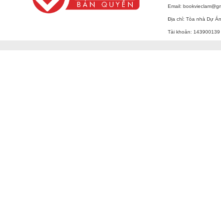
Email: bookvieclam@g
Địa chỉ: Tòa nhà Dự Á
Tài khoản: 143900139