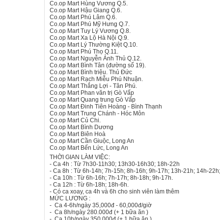
Co.op Mart Hùng Vương Q.5.
Co.op Mart Hậu Giang Q.6.
Co.op Mart Phú Lâm Q.6.
Co.op Mart Phú Mỹ Hưng Q.7.
Co.op Mart Tuy Lý Vương Q.8.
Co.op Mart Xa Lộ Hà Nội Q.9.
Co.op Mart Lý Thường Kiệt Q.10.
Co.op Mart Phú Thọ Q.11.
Co.op Mart Nguyễn Ảnh Thủ Q.12.
Co.op Mart Bình Tân (đường số 19).
Co.op Mart Bình triệu. Thủ Đức
Co.op Mart Rạch Miễu Phú Nhuận.
Co.op Mart Thắng Lợi - Tân Phú.
Co.op Mart Phan văn trị Gò Vấp
Co.op Mart Quang trung Gò Vấp
Co.op Mart Đinh Tiên Hoàng - Bình Thạnh
Co.op Mart Trung Chánh - Hóc Môn
Co.op Mart Củ Chi.
Co.op Mart Bình Dương
Co.op Mart Biên Hoà
Co.op Mart Cần Giuộc, Long An
Co.op Mart Bến Lức, Long An
THỜI GIAN LÀM VIỆC:
- Ca 4h : Từ 7h30-11h30; 13h30-16h30; 18h-22h
- Ca 8h : Từ 6h-14h; 7h-15h; 8h-16h; 9h-17h; 13h-21h; 14h-22h
- Ca 10h : Từ 6h-16h; 7h-17h; 8h-18h; 9h-17h.
- Ca 12h : Từ 6h-18h; 18h-6h.
- Có ca xoay, ca 4h và 6h cho sinh viên làm thêm
MỨC LƯƠNG :
- Ca 4-6h/ngày 35,000đ - 60,000đ/giờ
- Ca 8h/ngày 280.000đ (+ 1 bữa ăn )
- Ca 10h/ngày 350.000đ (+ 1 bữa ăn )