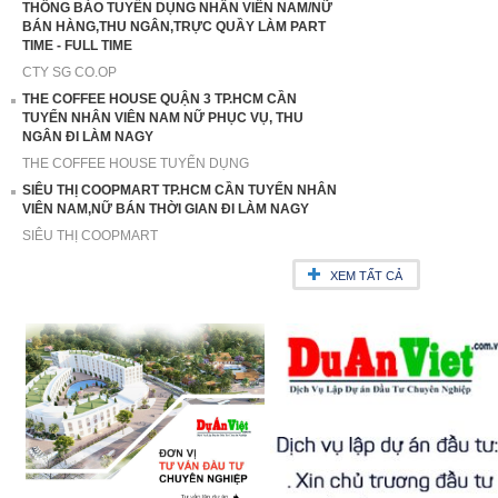
THÔNG BÁO TUYỂN DỤNG NHÂN VIÊN NAM/NỮ
BÁN HÀNG,THU NGÂN,TRỰC QUẦY LÀM PART
TIME - FULL TIME
CTY SG CO.OP
THE COFFEE HOUSE QUẬN 3 TP.HCM CẦN
TUYỂN NHÂN VIÊN NAM NỮ PHỤC VỤ, THU
NGÂN ĐI LÀM NAGY
THE COFFEE HOUSE TUYỂN DỤNG
SIÊU THỊ COOPMART TP.HCM CẦN TUYỂN NHÂN
VIÊN NAM,NỮ BÁN THỜI GIAN ĐI LÀM NAGY
SIÊU THỊ COOPMART
XEM TẤT CẢ