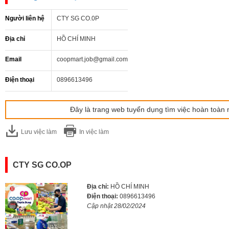
Người liên hệ
CTY SG CO.0P
Địa chỉ
HỒ CHÍ MINH
Email
coopmart.job@gmail.com
Điện thoại
0896613496
Đây là trang web tuyển dụng tìm việc hoàn toàn 
Lưu việc làm
In việc làm
CTY SG CO.OP
Địa chỉ:
HỒ CHÍ MINH
Điện thoại:
0896613496
Cập nhật 28/02/2024