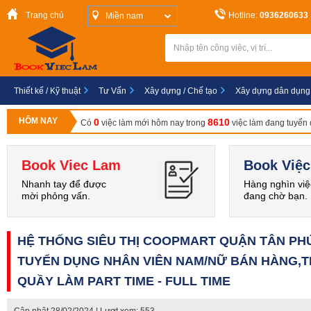
Trang chủ
Hotline:
0936260633
Miền nam
Thiết kế / Kỹ thuật
Tư Vấn
Xây dựng / Chế tạo
Xây dựng dân dụng
HÔM NAY
0
8610
Có
việc làm mới hôm nay trong
việc làm đang tuyển
Book Viec Lam
Book Việc
Nhanh tay để được
Hàng nghìn việ
mời phỏng vấn.
đang chờ bạn.
HỆ THỐNG SIÊU THỊ COOPMART QUẬN TÂN PH
TUYỂN DỤNG NHÂN VIÊN NAM/NỮ BÁN HÀNG,
QUẦY LÀM PART TIME - FULL TIME