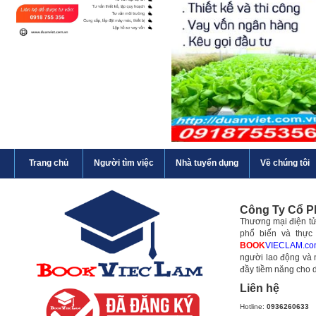
Trang chủ
Người tìm việc
Nhà tuyển dụng
Về chúng tôi
Công Ty Cổ 
Thương mại điện tử 
phổ biến và thực
BOOK
VIECLAM.co
người lao động và 
đầy tiềm năng cho 
Liên hệ
Hotline:
0936260633