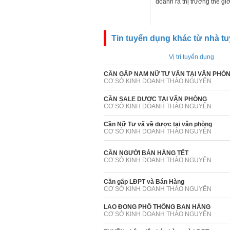
doanh ra thị trường thế gi
Tin tuyển dụng khác từ nhà t
Vị trí tuyển dụng
CẦN GẤP NAM NỮ TƯ VẤN TẠI VĂN PHÒ
CƠ SỞ KINH DOANH THẢO NGUYÊN
CẦN SALE DƯỢC TẠI VĂN PHÒNG
CƠ SỞ KINH DOANH THẢO NGUYÊN
Cần Nữ Tư vấ về dược tai văn phòng
CƠ SỞ KINH DOANH THẢO NGUYÊN
CẦN NGƯỜI BÁN HÀNG TẾT
CƠ SỞ KINH DOANH THẢO NGUYÊN
Cần gấp LĐPT và Bán Hàng
CƠ SỞ KINH DOANH THẢO NGUYÊN
LAO ĐONG PHỔ THÔNG BAN HÀNG
CƠ SỞ KINH DOANH THẢO NGUYÊN