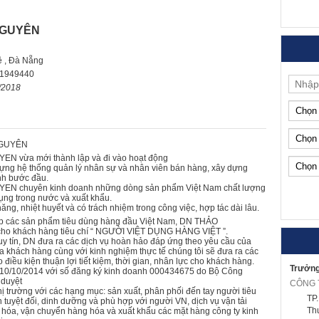
NGUYÊN
 , Đà Nẵng
1949440
/2018
NGUYÊN
N vừa mới thành lập và đi vào hoạt động
dựng hệ thống quản lý nhân sự và nhân viên bán hàng, xây dựng
nh bước đầu.
EN chuyên kinh doanh những dòng sản phẩm Việt Nam chất lượng
ụng trong nước và xuất khẩu.
ng, nhiệt huyết và có trách nhiệm trong công việc, hợp tác dài lâu.
cấp các sản phẩm tiêu dùng hàng đầu Việt Nam, DN THẢO
o khách hàng tiêu chí “ NGƯỜI VIỆT DỤNG HÀNG VIỆT ”.
uy tín, DN đưa ra các dịch vụ hoàn hảo đáp ứng theo yêu cầu của
 khách hàng cùng với kinh nghiệm thực tế chúng tôi sẽ đưa ra các
 điều kiện thuận lợi tiết kiệm, thời gian, nhân lực cho khách hàng.
Trưởng
 10/10/2014 với số đăng ký kinh doanh 000434675 do Bộ Công
 duyệt
thị trường với các hạng mục: sản xuất, phân phối đến tay người tiêu
TP
 tuyệt đối, dinh dưỡng và phù hợp với người VN, dịch vụ vận tải
Th
hóa, vận chuyển hàng hóa và xuất khẩu các mặt hàng công ty kinh