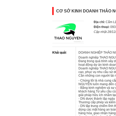
CƠ SỞ KINH DOANH THẢO 
Địa chỉ:
Cẩm Lệ
Điện thoại:
093
Cập nhật 28/12
Khái quát
DOANH NGHIỆP THẢO 
Doanh nghiệp THAO NGUYE
Đang trong quá trình xây 
hoạt động dự án kinh doa
Doanh nghiệp THAO NGUY
cao, phục vụ nhu cầu sử d
Cần những con người tài nă
- Chúng tôi là nhà cung 
NGUYÊN luôn mang đến ch
- Bằng kinh nghiệm và sự 
khách hàng.Từ yêu cầu của
giải pháp hữu ích nhằm tạo
- DN được thành lập ngày
Thương cấp phép và kiểm
- DN tập trung chiếm lĩnh 
dùng các mặt hàng an toàn
hàng hóa, giao nhận hàng 