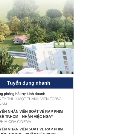
Tuyển dụng nhanh
g phòng hỗ trợ kinh doanh
 TY TNHH MỘT THÀNH VIÊN FORVAL
 NAM
UYỂN NHÂN VIÊN SOÁT VÉ RẠP PHIM
BÈ TP.HCM – NHẬN VIỆC NGAY
PHIM CGV CINEMA
UYỂN NHÂN VIÊN SOÁT VÉ RẠP PHIM