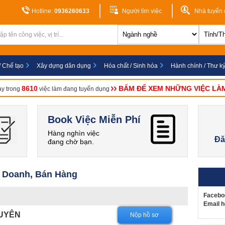
Hotline:
0936260633
Người tìm việc
Nhà tuyển
/ Chế tạo
Xây dựng dân dụng
Hóa chất / Sinh hóa
Hành chính / Thư k
8610
BẤM ĐỂ XEM NHỮNG VIỆC LÀ
ay trong
việc làm đang tuyển dụng
Book Việc Miễn Phí
Hàng nghìn việc
Đă
đang chờ bạn.
 Doanh, Bán Hàng
Facebo
Email h
UYÊN
Nộp hồ sơ