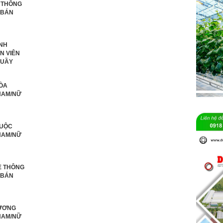
I THÔNG
 BÁN
ÌNH
N VIÊN
QUẦY
HÒA
NAM/NỮ
IUỘC
NAM/NỮ
È THÔNG
 BÁN
DƯƠNG
NAM/NỮ