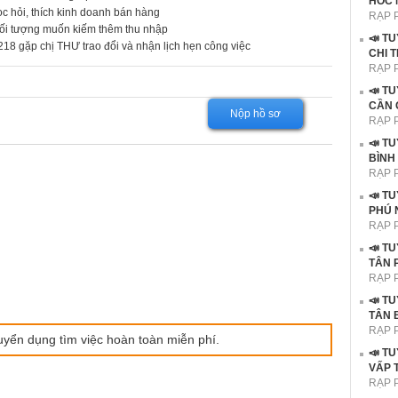
HÓC 
học hỏi, thích kinh doanh bán hàng
RẠP 
Đối tượng muốn kiếm thêm thu nhập
📣 T
,218 gặp chị THƯ trao đổi và nhận lịch hẹn công việc
CHI 
RẠP 
📣 T
CẦN 
Nộp hồ sơ
RẠP 
📣 T
BÌNH
RẠP 
📣 T
PHÚ 
RẠP 
📣 T
TÂN 
RẠP 
📣 T
TÂN 
RẠP 
uyển dụng tìm việc hoàn toàn miễn phí.
📣 T
VẤP 
RẠP 