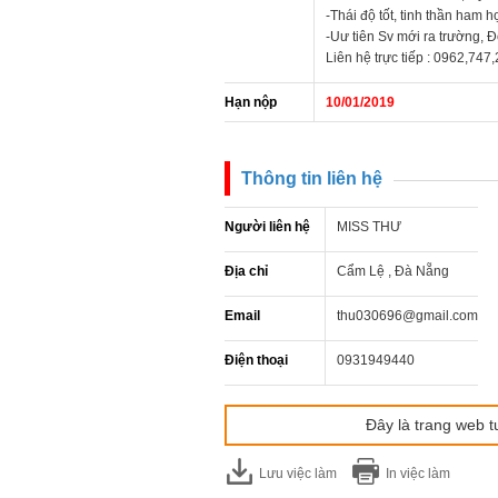
-Thái độ tốt, tinh thần ham 
-Uư tiên Sv mới ra trường, 
Liên hệ trực tiếp : 0962,747
Hạn nộp
10/01/2019
Thông tin liên hệ
Người liên hệ
MISS THƯ
Địa chỉ
Cẩm Lệ , Đà Nẵng
Email
thu030696@gmail.com
Điện thoại
0931949440
Đây là trang web t
Lưu việc làm
In việc làm