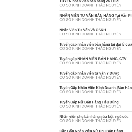
TUYỂN nhân viên bán hàng và LĐPT
CƠ SỞ KINH DOANH THẢO NGUYÊN
NHÂN VIÊN TƯ VẤN BÁN HÀNG Tại Văn P
CƠ SỞ KINH DOANH THẢO NGUYÊN
Nhân Viên Tư Vấn Và CSKH
CƠ SỞ KINH DOANH THẢO NGUYÊN
Tuyển gấp nhân viên bán hàng tại đại lý cư
CƠ SỞ KINH DOANH THẢO NGUYÊN
Tuyển gấp NHÂN VIÊN BÁN HANG, CTV
CƠ SỞ KINH DOANH THẢO NGUYÊN
Tuyển gấp nhân viên tư vấn Y Dược
CƠ SỞ KINH DOANH THẢO NGUYÊN
Tuyển Gấp Nhân Viên Kinh Doanh, Bán Hàn
CƠ SỞ KINH DOANH THẢO NGUYÊN
Tuyển Gấp Nữ Bán Hàng Tiêu Dùng
CƠ SỞ KINH DOANH THẢO NGUYÊN
Nhân viên phụ bán hàng sữa bột, ngũ cốc
CƠ SỞ KINH DOANH THẢO NGUYÊN
Cần Gấp Nhân Viên Nữ Phụ Bán Hàng