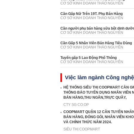
CƠ SỞ KINH DOANH THẢO NGUYÊN
Cần Gấp Nữ Trên 19T. Phụ Bán Hàng
CƠ SỞ KINH DOANH THẢO NGUYÊN
Cần người phụ bán hàng sữa bột dinh dưỡn
CƠ SỞ KINH DOANH THẢO NGUYÊN
Cần Gấp 5 Nhân Viên Bán Hàng Tiêu Dùng
CƠ SỞ KINH DOANH THẢO NGUYÊN
Tuyển gấp 5 Lao Động Phổ Thông
CƠ SỞ KINH DOANH THẢO NGUYÊN
Việc làm ngành Công nghệ 
HỆ THỐNG SIÊU THỊ COOPMART CẦN G
THÔNG BÁO TUYỂN DỤNG NHÂN VIÊN 
BÁN HÀNG,THU NGÂN,TRỰC QUẦY,
CTY SG CO.OP
COOPMART QUẬN 12 CẦN TUYỂN NHÂN
BÁN HÀNG, ĐÓNG GÓI, NHÂN VIÊN KHO
VÀ CHÍNH THỨC NĂM 2024.
SIÊU THỊ COOPMART