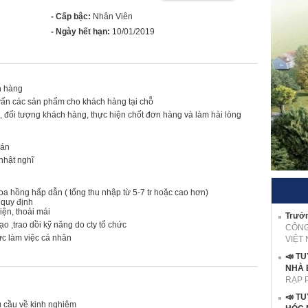
- Cấp bậc:
Nhân Viên
- Ngày hết hạn:
10/01/2019
h hàng
 vấn các sản phẩm cho khách hàng tại chỗ
, đối tượng khách hàng, thực hiện chốt đơn hàng và làm hài lòng
oán
 nhật nghĩ
hoa hồng hấp dẫn ( tổng thu nhập từ 5-7 tr hoặc cao hơn)
 quy định
iện, thoải mái
Trưởn
o ,trao dồi kỹ năng do cty tổ chức
CÔNG
lực làm việc cá nhân
VIỆT
📣 T
NHÀ 
RẠP 
📣 T
êu cầu về kinh nghiệm