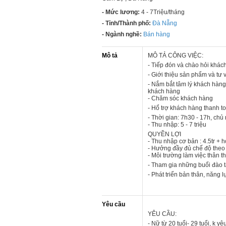
- Mức lương:
4 - 7Triệu/tháng
- Tỉnh/Thành phố:
Đà Nẵng
- Ngành nghề:
Bán hàng
Mô tả
MÔ TẢ CÔNG VIỆC:
- Tiếp đón và chào hỏi khác
- Giới thiệu sản phẩm và tư
- Nắm bắt tâm lý khách hàng
khách hàng
- Chăm sóc khách hàng
- Hổ trợ khách hàng thanh t
- Thời gian: 7h30 - 17h, chủ
- Thu nhập: 5 - 7 triệu
QUYỀN LỢI
- Thu nhập cơ bản : 4.5tr + 
- Hưởng đầy đủ chế độ theo
- Môi trường làm việc thân th
- Tham gia những buổi đào tạ
- Phát triển bản thân, năng 
Yêu cầu
YÊU CẦU:
- Nữ từ 20 tuổi- 29 tuổi, k y