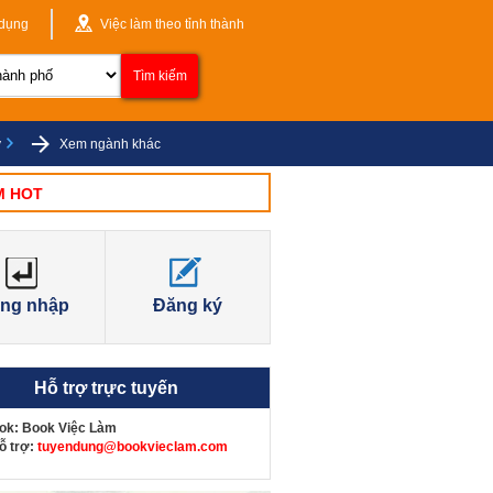
 dụng
Việc làm theo tỉnh thành
ý
Xem ngành khác
M HOT
ng nhập
Đăng ký
Hỗ trợ trực tuyến
ok
:
Book Việc Làm
ỗ trợ
:
tuyendung@bookvieclam.com