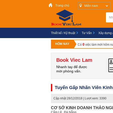
Trang chủ
Miền nam
Thiết kế / Kỹ thuật
Tư Vấn
Xây dựng 
HÔM NAY
0
Có
việc làm mới hôm n
Book Viec Lam
Nhanh tay để được
mời phỏng vấn.
Tuyển Gấp Nhân Viên Kinh
Cập nhật
28/12/2018
| Lượt xem: 3390
CƠ SỞ KINH DOANH THẢO NG
Cẩm Lệ , Đà Nẵng