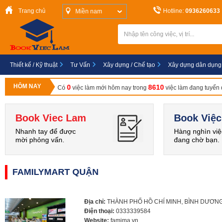
Trang chủ
Hotline:
0936260633
Miền nam
Thiết kế / Kỹ thuật
Tư Vấn
Xây dựng / Chế tạo
Xây dựng dân dụng
HÔM NAY
0
8610
Có
việc làm mới hôm nay trong
việc làm đang tuyển
Book Viec Lam
Book Việc
Nhanh tay để được
Hàng nghìn việ
mời phỏng vấn.
đang chờ bạn.
FAMILYMART QUẬN
Địa chỉ:
THÀNH PHỐ HỒ CHÍ MINH, BÌNH DƯƠN
Điện thoại:
0333339584
Website:
famima.vn