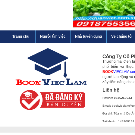
Trang chủ
Người tìm việc
Nhà tuyển dụng
Về chúng tôi
Công Ty Cổ 
Thương mại điện tử 
phổ biến và thực
BOOK
VIECLAM.co
người lao động và 
đầy tiềm năng cho 
Liên hệ
Hotline:
0936260633
Email: bookvieclam@g
Địa chỉ: Tòa nhà Dự Á
Tài khoản: 143900139